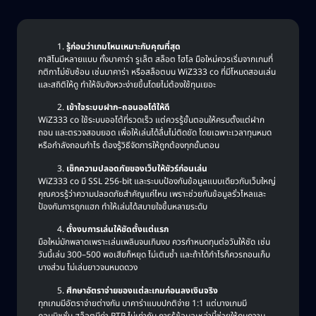
รู้ก่อนว่าเกมไหนเหมาะกับคุณที่สุด
คาสิโนมีหลายแบบ ทั้งบาคาร่า รูเล็ต สล็อต ไฮโล มือใหม่ควรเริ่มจากเกมที่
กติกาไม่ซับซ้อน เช่นบาคาร่า หรือสล็อตบน WiZ333 co ที่มีโหมดสอนเล่น
และสถิติให้ดู ทำให้จับจังหวะง่ายขึ้นโดยไม่ต้องใช้ทุนเยอะ
เข้าใจระบบฝาก–ถอนออโต้ให้ดี
WiZ333 co ใช้ระบบออโต้ที่รวดเร็ว แต่ควรรู้ขั้นตอนให้ครบตั้งแต่ฝาก
ถอน และตรวจสอบยอด เพื่อให้เล่นได้ลื่นไม่ติดขัด โดยเฉพาะเวลาทุนหมด
หรือกำลังถอนกำไร ต้องรู้วิธีจัดการให้ถูกต้องทุกขั้นตอน
เช็กความปลอดภัยของเว็บให้ชัวร์ก่อนเล่น
WiZ333 co มี SSL 256-bit และระบบป้องกันข้อมูลแบบเดียวกับเว็บใหญ่
คุณควรรู้ว่าความปลอดภัยสำคัญแค่ไหน เพราะช่วยกันข้อมูลรั่วไหลและ
ป้องกันการถูกแฮก ทำให้เล่นได้สบายใจขึ้นหลายระดับ
ตั้งงบการเล่นให้ชัดตั้งแต่แรก
มือใหม่มักพลาดเพราะเล่นเพลินจนเกินงบ ควรกำหนดทุนต่อวันให้ชัด เช่น
วันนี้เล่น 300–500 พอเสียก็หยุด ไม่เติมซ้ำ และถ้าได้กำไรก็ควรถอนเก็บ
บางส่วน ไม่เล่นยาวจนหมดดวง
ศึกษาอัตราจ่ายของแต่ละเกมก่อนลงเงินจริง
ทุกเกมมีอัตราจ่ายต่างกัน บาคาร่าแบบปกติจ่าย 1:1 แต่บางเกมมี
คอมมิชชั่น สล็อตมีค่า RTP ไม่เท่ากัน การรู้ข้อมูลเหล่านี้ช่วยให้คุมความ